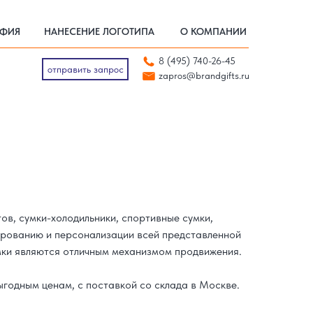
АФИЯ
НАНЕСЕНИЕ ЛОГОТИПА
О КОМПАНИИ
АФИЯ
НАНЕСЕНИЕ ЛОГОТИПА
О КОМПАНИИ
отправить запрос
8 (495) 740-26-45
zapros@brandgifts.ru
отправить запрос
zapros@brandgifts.ru
ов, сумки-холодильники, спортивные сумки,
дированию и персонализации всей представленной
умки являются отличным механизмом продвижения.
ыгодным ценам, с поставкой со склада в Москве.