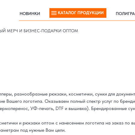
КАТАЛОГ ПРОДУКЦИИ
НОВИНКИ
ПОЛИГР
КАТАЛОГ ПРОДУКЦИИ
НОВИНКИ
ПОЛИГР
ЫЙ МЕРЧ И БИЗНЕС-ПОДАРКИ ОПТОМ
пперы, разнообразные рюкзаки, косметички, сумки для документ
ение Вашего логотипа. Оказываем полный спектр услуг по брен
, термоперенос, УФ-печать, DTF и вышивка). Брендированные с
сметички и рюкзаки оптом с нанесением логотипа на заказ по в
раметрам под нужные Вам цели.