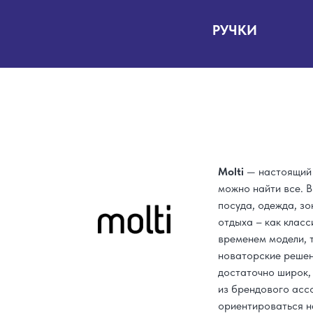
РУЧКИ
Molti
— настоящий
можно найти все. В
посуда, одежда, зо
отдыха – как клас
временем модели, 
новаторские решен
достаточно широк,
из брендового асс
ориентироваться н